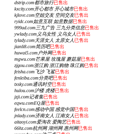
dstrip.com
都市旅行
已售出
kxcity.com
开心都市 开心城市
已售出
kjlove.com
空姐交友 空间交友
已售出
ryidc.com
如意互联 如意数据
已售出
999ad.com
三九广告 三九分类信息
已售出
ywlady.com
义乌女性 义乌女人
已售出
tylady.com
天涯女人 太原女人
已售出
jianli8.com
简历吧
已售出
huwai5.com
户外网
已售出
mgwu.com
芒果屋 玫瑰屋 蘑菇屋
已售出
zjgou.com
浙江购 浙江购物 珠江购
已售出
feisha.com
飞沙 飞鲨
已售出
fenleiba.com
分类吧
已售出
txsky.com
通讯时空
已售出
hulou.com
沪楼 虎楼
已售出
jzji.com
记者集
已售出
eqwu.com
EQ屋
已售出
feelcn.com
感动中国 感觉中国
已售出
jnlady.com
济南女人 江南女人
已售出
aitaoyi.com
爱淘衣 爱陶艺
已售出
66hz.com
杭州网 湖州网 惠州网
已售出