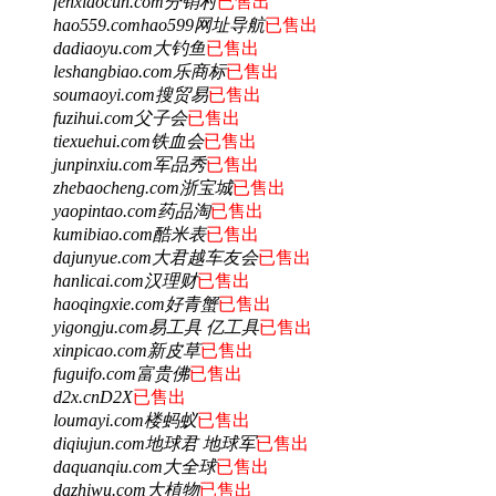
fenxiaocun.com
分销村
已售出
hao559.com
hao599网址导航
已售出
dadiaoyu.com
大钓鱼
已售出
leshangbiao.com
乐商标
已售出
soumaoyi.com
搜贸易
已售出
fuzihui.com
父子会
已售出
tiexuehui.com
铁血会
已售出
junpinxiu.com
军品秀
已售出
zhebaocheng.com
浙宝城
已售出
yaopintao.com
药品淘
已售出
kumibiao.com
酷米表
已售出
dajunyue.com
大君越车友会
已售出
hanlicai.com
汉理财
已售出
haoqingxie.com
好青蟹
已售出
yigongju.com
易工具 亿工具
已售出
xinpicao.com
新皮草
已售出
fuguifo.com
富贵佛
已售出
d2x.cn
D2X
已售出
loumayi.com
楼蚂蚁
已售出
diqiujun.com
地球君 地球军
已售出
daquanqiu.com
大全球
已售出
dazhiwu.com
大植物
已售出